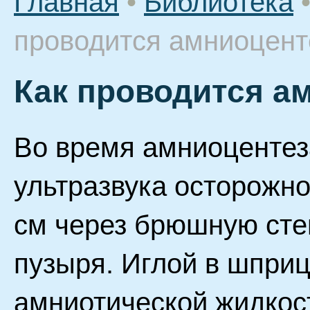
Главная
•
Библиотека
проводится амниоцент
Как проводится а
Во время амниоцентез
ультразвука осторожно
см через брюшную стен
пузыря. Иглой в шпри
амниотической жидкос