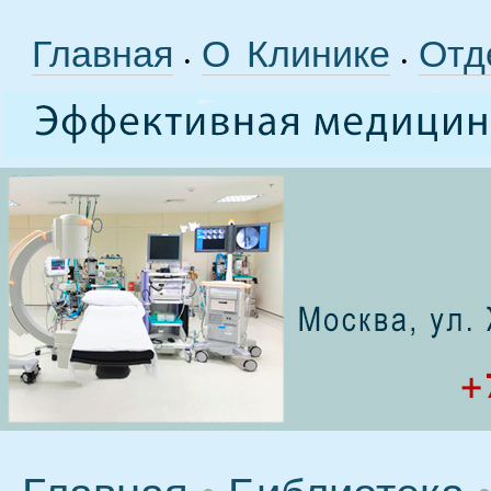
Главная
О Клинике
Отд
•
•