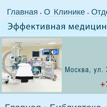
Главная
О Клинике
Отд
•
•