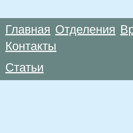
Главная
Отделения
В
Контакты
Статьи
Материалы, размещенные на данной странице
публичной офертой. Посетители сайта не дол
рекомендаций. ООО «ТН-Клиника» не несёт о
возникшие в результате использования инфо