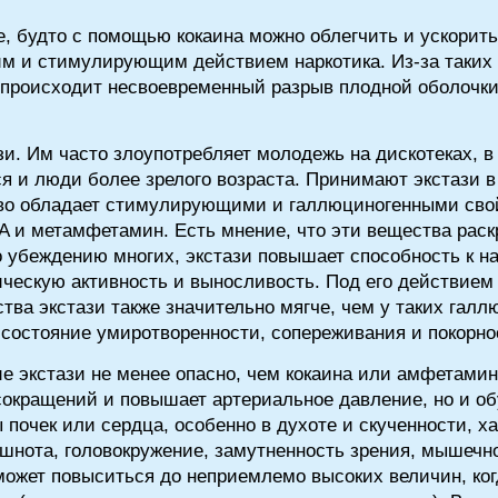
, будто с помощью кокаина можно облегчить и ускорит
 и стимулирующим действием наркотика. Из-за таких
 происходит несвоевременный разрыв плодной оболочк
ази. Им часто злоупотребляет молодежь на дискотеках, в
 и люди более зрелого возраста. Принимают экстази в 
во обладает стимулирующими и галлюциногенными свой
DA и метамфетамин. Есть мнение, что эти вещества рас
 убеждению многих, экстази повышает способность к н
ическую активность и выносливость. Под его действием
тва экстази также значительно мягче, чем у таких галл
 состояние умиротворенности, сопереживания и покорно
е экстази не менее опасно, чем кокаина или амфетамин
сокращений и повышает артериальное давление, но и о
почек или сердца, особенно в духоте и скученности, ха
шнота, головокружение, замутненность зрения, мышечно
 может повыситься до неприемлемо высоких величин, ко