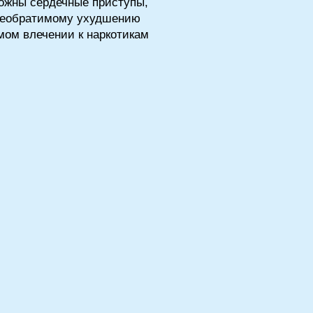
можны сердечные приступы,
 необратимому ухудшению
мом влечении к наркотикам