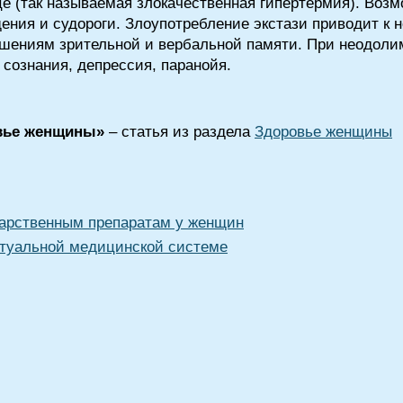
це (так называемая злокачественная гипертермия). Воз
ения и судороги. Злоупотребление экстази приводит к
ушениям зрительной и вербальной памяти. При неодоли
 сознания, депрессия, паранойя.
овье женщины»
– статья из раздела
Здоровье женщины
карственным препаратам у женщин
туальной медицинской системе