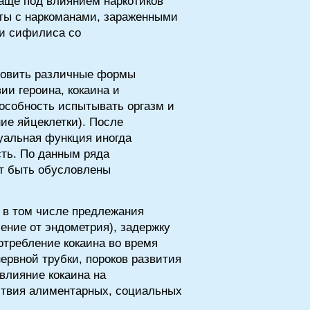
чаще под влиянием наркотиков
кты с наркоманами, зараженными
и сифилиса со
ловить различные формы
и героина, кокаина и
особность испытывать оргазм и
ие яйцеклетки). После
уальная функция иногда
сть. По данным ряда
ут быть обусловлены
 в том числе предлежания
ение от эндометрия), задержку
отребление кокаина во время
ервной трубки, пороков развития
влияние кокаина на
ствия алиментарных, социальных