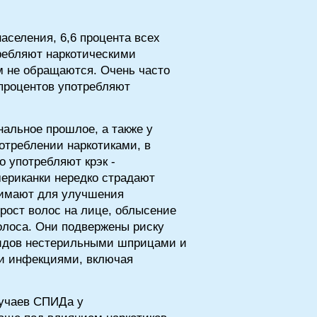
селения, 6,6 процента всех
ребляют наркотическими
м не обращаются. Очень часто
процентов употребляют
альное прошлое, а также у
отреблении наркотиками, в
 употребляют крэк -
мериканки нередко страдают
нимают для улучшения
рост волос на лице, облысение
олоса. Они подвержены риску
роидов нестерильными шприцами и
ми инфекциями, включая
лучаев СПИДа у