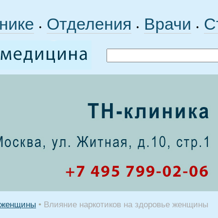
нике
Отделения
Врачи
С
•
•
•
 женщины
•
Влияние наркотиков на здоровье женщины