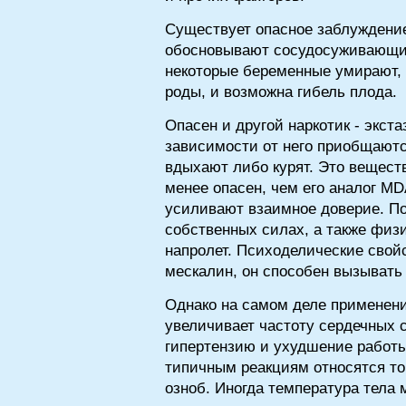
Существует опасное заблуждение
обосновывают сосудосуживающим
некоторые беременные умирают,
роды, и возможна гибель плода.
Опасен и другой наркотик - экст
зависимости от него приобщаются
вдыхают либо курят. Это вещест
менее опасен, чем его аналог M
усиливают взаимное доверие. По
собственных силах, а также физ
напролет. Психоделические свойс
мескалин, он способен вызывать
Однако на самом деле применени
увеличивает частоту сердечных 
гипертензию и ухудшение работы 
типичным реакциям относятся то
озноб. Иногда температура тела