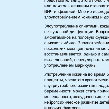
представительниц этого пола. Ин
или алкоголя женщины становятс
ВИЧ-инфекцией. Многие исследо
злоупотреблением кокаином и др
Злоупотребление опиатами, кок
сексуальной дисфункции. Вопре
амфетаминов на половую функцию
снижает либидо. Злоупотреблени
нескольких месяцев лечения мет
восстанавливается, однако и са
исследований, нерегулярность м
употреблением марихуаны.
Употребление кокаина во время 
плаценты, чреватого кровотечени
внутриутробного развития плода
беременности может стать причин
мочеполового, желудочно-кишечн
нейропсихическое развитие дете
и прочих факторов.