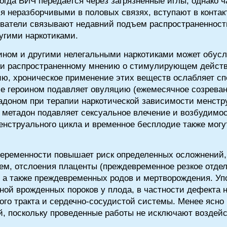
огда ВИЧ передается через загрязненные иглы, однако 
я неразборчивыми в половых связях, вступают в конта
ватели связывают недавний подъем распространенност
угими наркотиками.
аином и другими нелегальными наркотиками может обус
ки распространенному мнению о стимулирующем действи
, хроническое применение этих веществ ослабляет сп
е героином подавляет овуляцию (ежемесячное созреван
адоном при терапии наркотической зависимости менстр
м метадон подавляет сексуальное влечение и возбудимо
енструального цикла и временное бесплодие также мог
беременности повышает риск определенных осложнений,
ем, отслоения плаценты (преждевременное резкое отдел
, а также преждевременных родов и мертворождения. Уп
ой врожденных пороков у плода, в частности дефекта н
ого тракта и сердечно-сосудистой системы. Менее ясно 
й, поскольку проведенные работы не исключают воздей