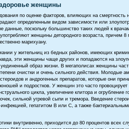
 здоровье женщины
ования по оценке факторов, влияющих на смертность на
традают определенным видом зависимости или злоупот
е данные, поскольку большинство таких людей к врача
употребляют женщины детородного возраста, причем 8 
ественно марихуану.
мании у жительниц из бедных районов, имеющих кримин
авда, эти женщины чаще других и попадаются на злоуп
 уединенный образ жизни. В мегаполисах женщины часто
степени очистки и очень сильного действия. Молодые а
стероидов и андрогенных препаратов, которые они при
юношей и подростков. У женщин это часто провоцирует 
нструального цикла, увеличение клитора и огрубление г
 почек, сильной угревой сыпи и тремора. Введение сте
инфекцией, гепатитом В или С, а также бактериальны
тики внутривенно, приходится до 80 процентов всех с