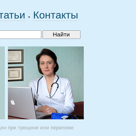
татьи
Контакты
•
щин при трещине или переломе