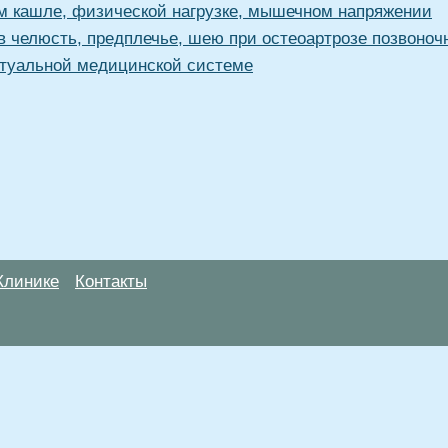
ом кашле, физической нагрузке, мышечном напряжении
т в челюсть, предплечье, шею при остеоартрозе позвоноч
туальной медицинской системе
Клинике
Контакты
анице, носят информационный характер и не являются публичной
х рекомендаций. ООО «ТН-Клиника» не несёт ответственности за в
 информации, размещенной на данной странице.