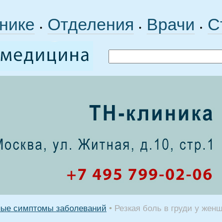
нике
Отделения
Врачи
С
•
•
•
ные симптомы заболеваний
•
Резкая боль в груди у жен