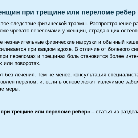
женщин при трещине или переломе ребер
стое следствие физической травмы. Распространение ра
и тоже чревато переломами у женщин, страдающих остео
е незначительные физические нагрузки и обычный кашель
усиливается при каждом вдохе. В отличие от болевого с
, при переломах и трещинах боль становится более инт
х или поворотах.
 без лечения. Тем не менее, консультация специалист
овлен перелом, и, если в основе лежит излечимое забо
ие меры.
 при трещине или переломе ребер»
– статья из разде