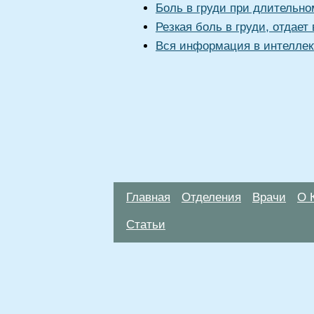
Боль в груди при длительн
Резкая боль в груди, отдае
Вся информация в интеллек
Главная
Отделения
Врачи
О 
Статьи
Материалы, размещенные на данной стр
использовать их в качестве медицински
возникшие в результате использования