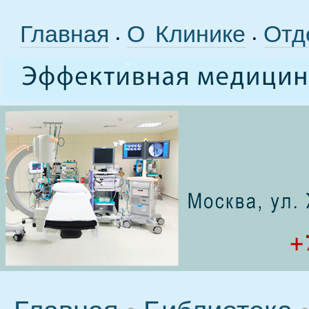
Главная
О Клинике
Отд
•
•