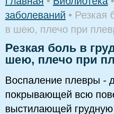
Главная
•
Библиотека
заболеваний
•
Резкая б
в шею, плечо при плев
Резкая боль в груд
шею, плечо при п
Воспаление плевры - 
покрывающей всю пове
выстилающей грудную к