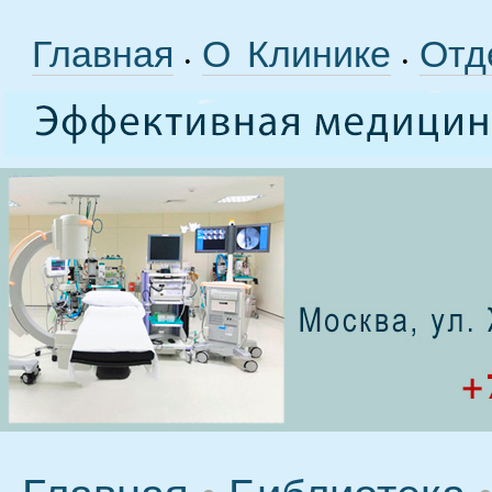
Главная
О Клинике
Отд
•
•