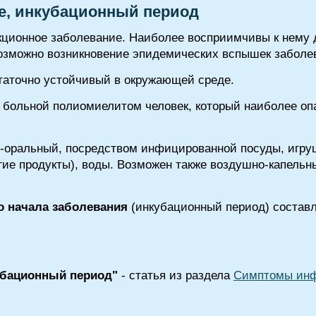
е, инкубационный период
кционное заболевание. Наиболее восприимчивы к нему де
озможно возникновение эпидемических вспышек заболе
статочно устойчивый в окружающей среде.
 больной полиомиелитом человек, который наиболее оп
-оральный, посредством инфицированной посуды, игруш
угие продукты), воды. Возможен также воздушно-капельн
о начала заболевания
(инкубационный период) составля
убационный период"
- статья из раздела
Симптомы инф