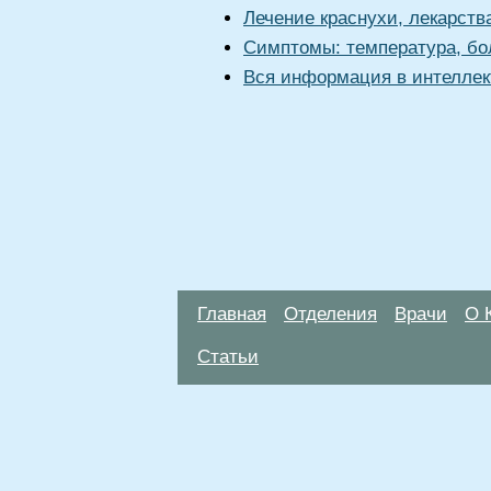
Лечение краснухи, лекарств
Симптомы: температура, бол
Вся информация в интеллек
Главная
Отделения
Врачи
О 
Статьи
Материалы, размещенные на данной стр
использовать их в качестве медицински
возникшие в результате использования