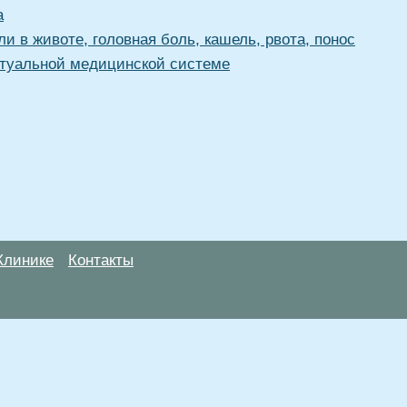
а
и в животе, головная боль, кашель, рвота, понос
туальной медицинской системе
Клинике
Контакты
анице, носят информационный характер и не являются публичной
х рекомендаций. ООО «ТН-Клиника» не несёт ответственности за в
 информации, размещенной на данной странице.