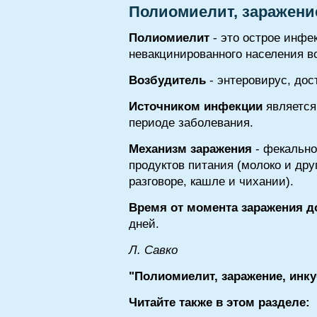
Полиомиелит, заражени
Полиомиелит
- это острое инфе
невакцинированного населения в
Возбудитель
- энтеровирус, до
Источником инфекции
является
периоде заболевания.
Механизм заражения
- фекально
продуктов питания (молоко и др
разговоре, кашле и чихании).
Время от момента заражения д
дней.
Л. Савко
"Полиомиелит, заражение, инк
Читайте также в этом разделе: