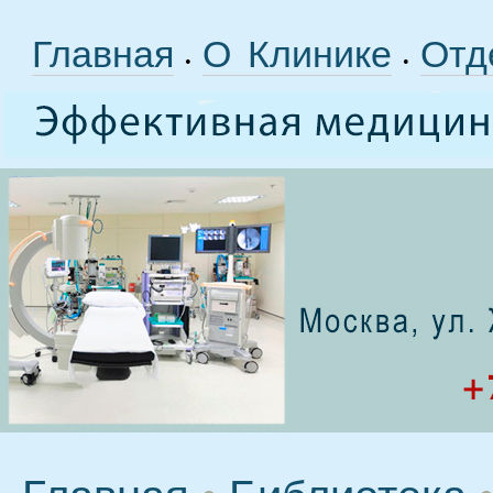
Главная
О Клинике
Отд
•
•