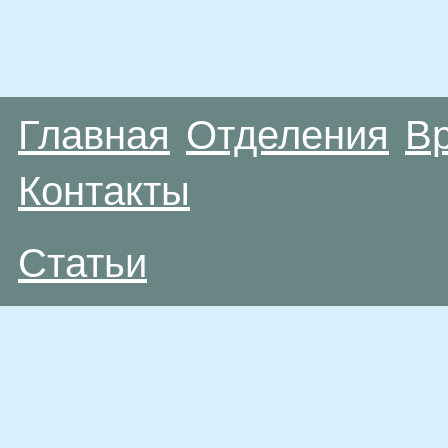
Главная
Отделения
В
Контакты
Статьи
Материалы, размещенные на данной странице
публичной офертой. Посетители сайта не дол
рекомендаций. ООО «ТН-Клиника» не несёт о
возникшие в результате использования инфо