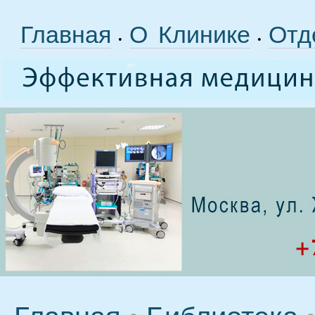
Главная
О Клинике
Отд
•
•