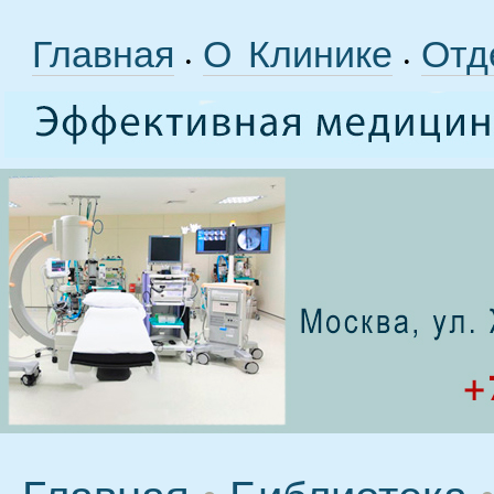
Главная
О Клинике
Отд
•
•