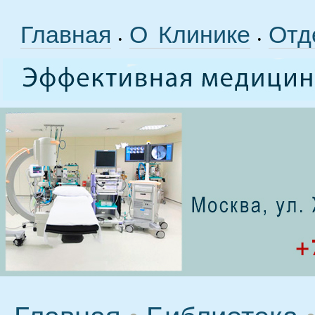
Главная
О Клинике
Отд
•
•