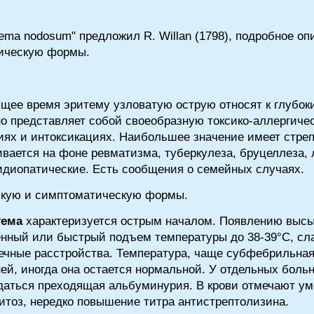
ema nodosum" предложил R. Willan (1798), подробное оп
ническую формы.
ящее время эритему узловатую острую относят к глубо
о представляет собой своеобразную токсико-аллергиче
иях и интоксикациях. Наибольшее значение имеет стреп
ивается на фоне ревматизма, туберкулеза, бруцеллеза, 
идиопатические. Есть сообщения о семейных случаях.
кую и симптоматическую формы.
тема
характеризуется острым началом. Появлению выс
нный или быстрый подъем температуры до 38-39°С, сла
ечные расстройства. Температура, чаще субфебрильная
ней, иногда она остается нормальной. У отдельных боль
юдаться преходящая альбуминурия. В крови отмечают у
итоз, нередко повышение титра антистрептолизина.