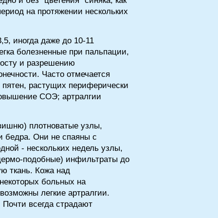
но и без "цветения" синяка, как
период на протяжении нескольких
,5, иногда даже до 10-11
егка болезненные при пальпации,
росту и разрешению
онечности. Часто отмечается
 пятен, растущих периферически
повышение СОЭ; артралгии
 вишню) плотноватые узлы,
и бедра. Они не спаяны с
дной - нескольких недель узлы,
одермо-подобные) инфильтраты до
ую ткань. Кожа над
 некоторых больных на
 возможны легкие артралгии.
. Почти всегда страдают