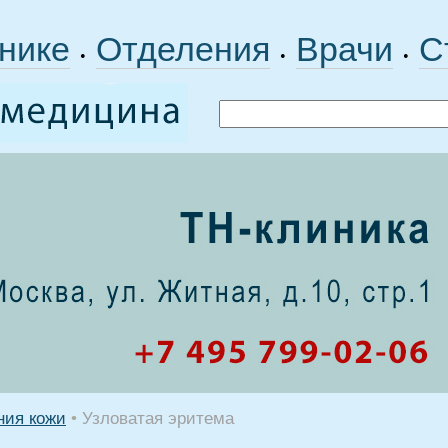
нике
Отделения
Врачи
С
•
•
•
ния кожи
•
Узловатая эритема