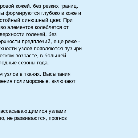
вой кожей, без резких границ,
лы формируются глубоко в коже и
застойный синюшный цвет. При
во элементов колеблется от
верхности голеней, без
ерхности предплечий, еще реже -
ерхности узлов появляются пузыри
еском возрасте, в большей
лодные сезоны года.
 узлов в тканях. Высыпания
вления полиморфные, включают
с рассасывающимися узлами
о, не развиваются, прогноз