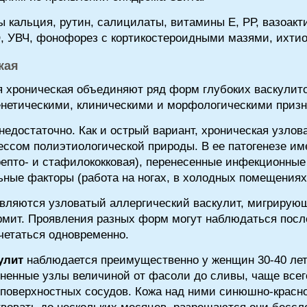
ты кальция, рутин, салицилаты, витамины Е, РР, вазоак
, УВЧ, фонофорез с кортикостероидными мазями, ихтиол
кая
 хроническая объединяют ряд форм глубоких васкулит
енетическими, клиническими и морфологическими призн
едостаточно. Как и острый вариант, хроническая узлов
ссом полиэтиологической природы. В ее патогенезе им
репто- и стафилококковая), перенесенные инфекционны
ные факторы (работа на ногах, в холодных помещениях 
ляются узловатый аллергический васкулит, мигрирующ
мит. Проявления разных форм могут наблюдаться после
очетаться одновременно.
улит
наблюдается преимущественно у женщин 30-40 ле
зненные узлы величиной от фасоли до сливы, чаще всег
 поверхностных сосудов. Кожа над ними синюшно-красно