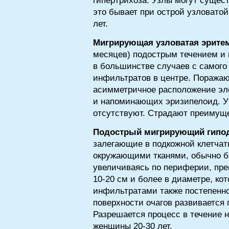
гипертрихоза. Узлы могут сущест
это бывает при острой узловато
лет.
Мигрирующая узловатая эрите
месяцев) подострым течением и 
в большинстве случаев с самого
инфильтратов в центре. Поражают
асимметричное расположение эл
и напоминающих эризипелоид. У
отсутствуют. Страдают преимуще
Подострый мигрирующий гипо
залегающие в подкожной клетчат
окружающими тканями, обычно бе
увеличиваясь по периферии, пре
10-20 см и более в диаметре, ко
инфильтратами также постепенно
поверхности очагов развивается 
Разрешается процесс в течение н
женщины 20-30 лет.