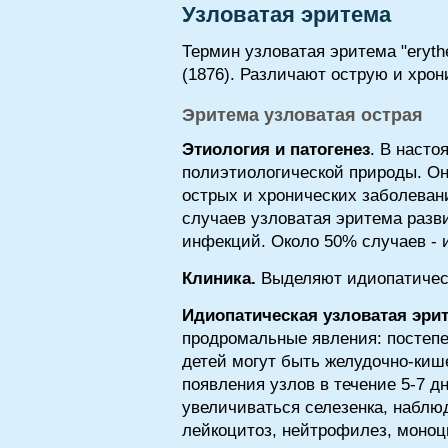
Узловатая эритема
Термин узловатая эритема "eryth
(1876). Различают острую и хро
Эритема узловатая острая
Этиология и патогенез
. В насто
полиэтиологической природы. Он
острых и хронических заболеван
случаев узловатая эритема разв
инфекций. Около 50% случаев - 
Клиника.
Выделяют идиопатичес
Идиопатическая узловатая эри
продромальные явления: постепе
детей могут быть желудочно-киш
появления узлов в течение 5-7 д
увеличиваться селезенка, набл
лейкоцитоз, нейтрофилез, моноц