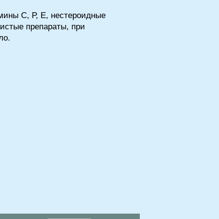
мины С, Р, Е, нестероидные
истые препараты, при
ло.