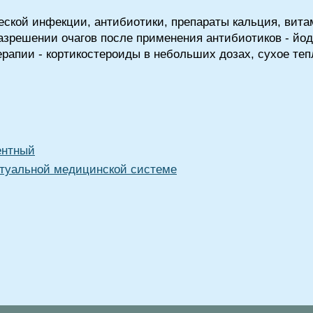
еской инфекции, антибиотики, препараты кальция, вита
азрешении очагов после применения антибиотиков - йод
рапии - кортикостероиды в небольших дозах, сухое теп
ентный
туальной медицинской системе