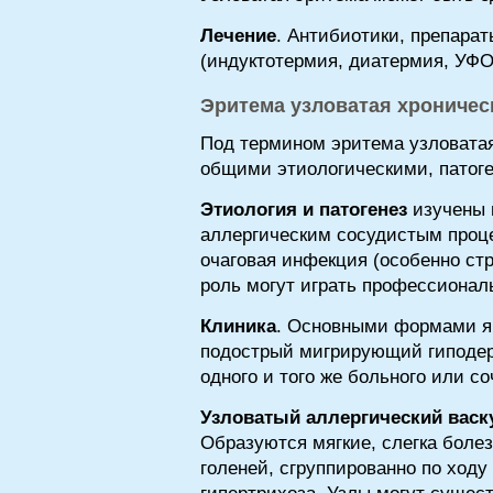
Лечение
. Антибиотики, препара
(индуктотермия, диатермия, УФО
Эритема узловатая хроничес
Под термином эритема узловатая
общими этиологическими, патог
Этиология и патогенез
изучены н
аллергическим сосудистым проце
очаговая инфекция (особенно ст
роль могут играть профессиональ
Клиника
. Основными формами яв
подострый мигрирующий гиподер
одного и того же больного или с
Узловатый аллергический васк
Образуются мягкие, слегка боле
голеней, сгруппированно по ходу