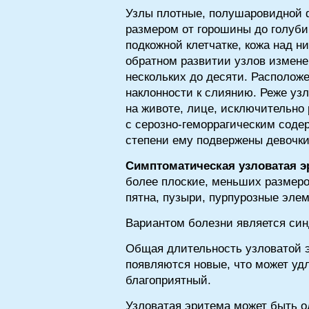
Узлы плотные, полушаровидной 
размером от горошины до голуби
подкожной клетчатке, кожа над 
обратном развитии узлов измене
нескольких до десяти. Располож
наклонности к слиянию. Реже узл
на животе, лице, исключительно 
с серозно-геморрагическим соде
степени ему подвержены девочки.
Симптоматическая узловатая э
более плоские, меньших размеро
пятна, пузыри, пурпурозные эле
Вариантом болезни является син
Общая длительность узловатой э
появляются новые, что может удл
благоприятный.
Узловатая эритема может быть о