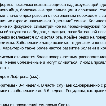
формы, несколько возвышающиеся над окружающей здоро
ного яйца, болезненные при пальпации и спонтанно. Уз
ними вначале ярко-розовая с постепенным переходом в 
ния их окраски напоминают "цветение" синяка. Количест
ение их фокусное, симметричное на передненаружной по
ы образуются на бедрах, ягодицах, разгибательной пов
редко вовлекается слизистая рта. Крайне редко на пов
ржимым. Заболевание чаще возникает в детском и юнош
 Характерно также более частое развитие болезни в хо
ритема
отличается более поверхностным расположением
в, менее болезненные и могут сливаться. Иногда проя
менты.
дром Лефгрена (см.).
ритемы - 3-4 недели. В части случаев одновременно 
инить заболевание до 5-6 недель. Рецидивы, как правил
дним из проявлений синдрома Свита.