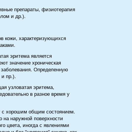
тивные препараты, физиотерапия
ом и др.).
ов кожи, характеризующихся
аками.
атая эритема является
еют значение хроническая
е заболевания. Определенную
и пр.).
ая узловатая эритема,
довательно в разное время у
т с хорошим общим состоянием.
о на наружной поверхности
го цвета, иногда с явлениями