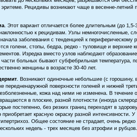
вовать до нескольких месяцев, разрешаются они бесслед
й эритеме. Рецидивы возникают чаще в весенне-летний 
ма
. Этот вариант отличается более длительным (до 1,5-3
наклонностью к рецидивам. Узлы немногочисленные, сл
 начала заболевания с тенденцией к периферическому 
ся голени, стопы, бедра, редко - туловище и верхние к
ементов. Изредка вместо узлов наблюдают образование
 части больных бывают субфебрильная температура, 
ственно женщины в возрасте 30-40 лет.
дермит
. Возникают одиночные небольшие (с горошину,
ке передненаружной поверхности голеней и нижней трет
зболезненные, кожа над ними не изменена. В течение о
вращаются в плоские, разной плотности (иногда склер
торые постепенно, без резких границ переходят в здоров
 приобретает красную окраску разной интенсивности. У
гипертрихоз. Общее состояние не страдает, очень редко
ескольких недель - трех месяцев без атрофии и рубцов