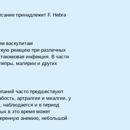
исание принадлежит F. Hebra
ким васкулитам
скую реакцию при различных
тококковая инфекция. В части
лепры, малярии и других
ыпаний часто предшествуют
бость, артралгии и миалгии, у
, наблюдается и в период
ных в это время может
меренную анемию, небольшой