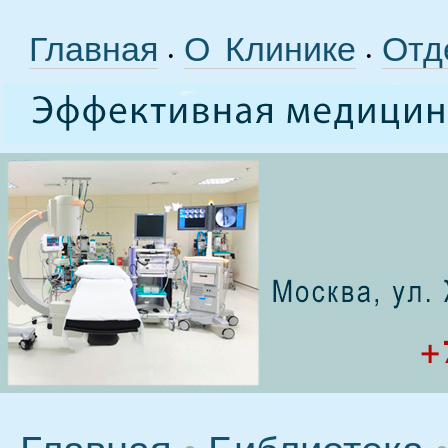
Главная
О Клинике
Отд
•
•