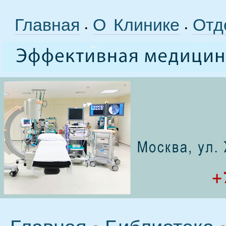
Главная
О Клинике
Отд
•
•