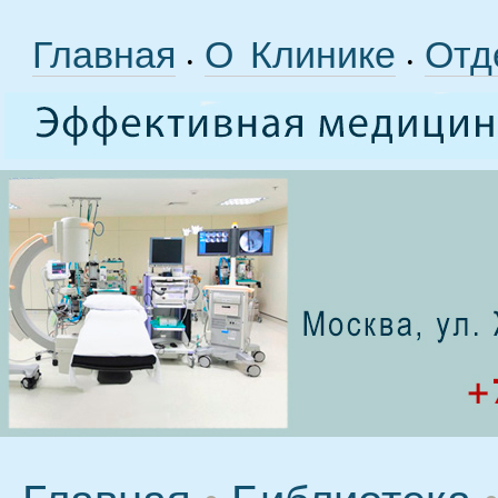
Главная
О Клинике
Отд
•
•