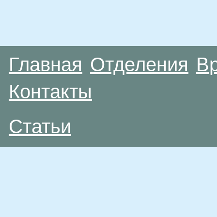
Главная
Отделения
В
Контакты
Статьи
Материалы, размещенные на данной странице
публичной офертой. Посетители сайта не дол
рекомендаций. ООО «ТН-Клиника» не несёт о
возникшие в результате использования инфо