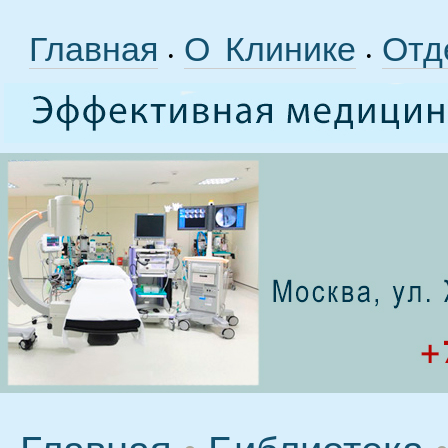
Главная
О Клинике
Отд
•
•