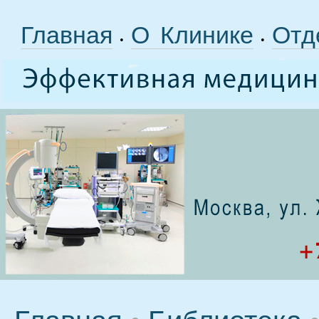
Главная
О Клинике
Отд
•
•