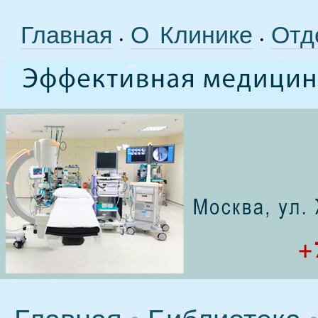
Главная
О Клинике
Отд
•
•