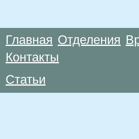
Главная
Отделения
В
Контакты
Статьи
Материалы, размещенные на данной странице
публичной офертой. Посетители сайта не дол
рекомендаций. ООО «ТН-Клиника» не несёт о
возникшие в результате использования инфо