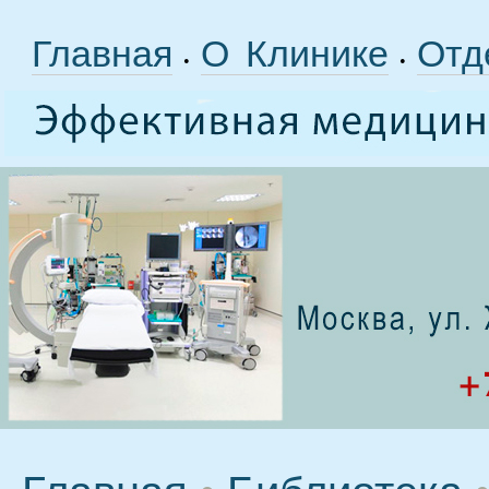
Главная
О Клинике
Отд
•
•