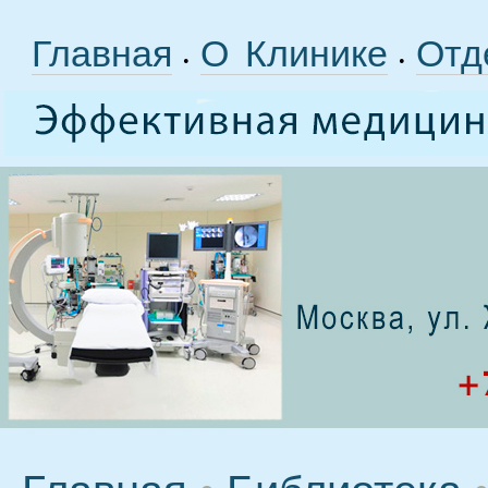
Главная
О Клинике
Отд
•
•