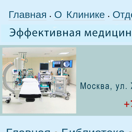
Главная
О Клинике
Отд
•
•