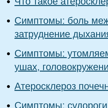
Что такое атероскле
Симптомы: боль меж
затруднение дыхания
Симптомы: утомляем
ушах, головокружен
Атеросклероз почеч
Симптомы: судороги 