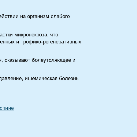
йствии на организм слабого
стки микронекроза, что
менных и трофико-регенеративных
я, оказывают болеутоляющее и
 давление, ишемическая болезнь
 спине