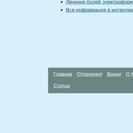
Лечение болей электрофор
Вся информация в интеллек
Главная
Отделения
Врачи
О 
Статьи
Материалы, размещенные на данной стр
использовать их в качестве медицински
возникшие в результате использования
ЕСТЬ ПРОТИВО