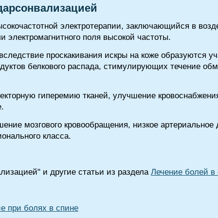
 дарсонвализацией
сокочастотной электротерапии, заключающийся в возде
и электромагнитного поля высокой частоты.
следствие проскакивания искры на коже образуются уча
дуктов белкового распада, стимулирующих течение об
екторную гиперемию тканей, улучшение кровоснабжени
.
шение мозгового кровообращения, низкое артериальное
ионального класса.
ализацией" и другие статьи из раздела
Лечение болей в
е при болях в спине