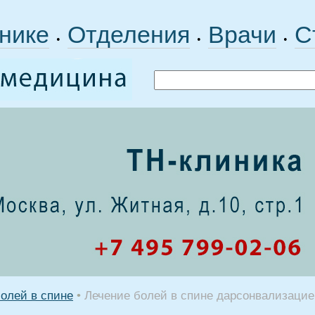
нике
Отделения
Врачи
С
•
•
•
олей в спине
•
Лечение болей в спине дарсонвализаци