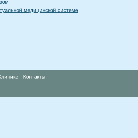
езом
туальной медицинской системе
Клинике
Контакты
анице, носят информационный характер и не являются публичной
х рекомендаций. ООО «ТН-Клиника» не несёт ответственности за в
 информации, размещенной на данной странице.
ПОКАЗАНИЯ, ПОСОВЕТУЙ