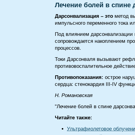
Лечение болей в спине
Дарсонвализация – это
метод вы
импульсного переменного тока ил
Под влиянием дарсонвализации в
сопровождается накоплением про
процессов.
Токи Дарсонваля вызывают рефл
противовоспалительное действие
Противопоказания:
острое нару
сердца: стенокардия III-IV функц
H. Poмaнoвcкaя
"Лечение болей в спине дарсонв
Читайте также:
Ультрафиолетовое облучени