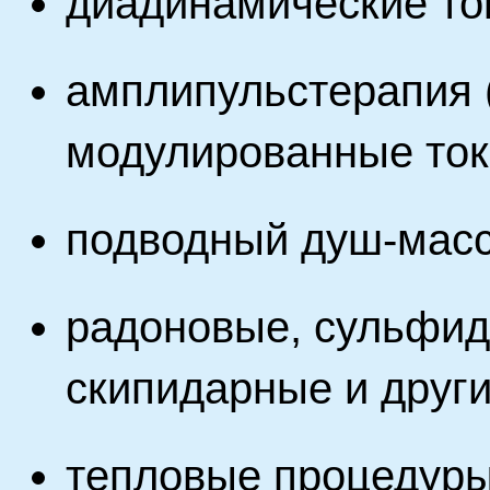
диадинамические ток
амплипульстерапия 
модулированные ток
подводный душ-мас
радоновые, сульфид
скипидарные и други
тепловые процедуры 