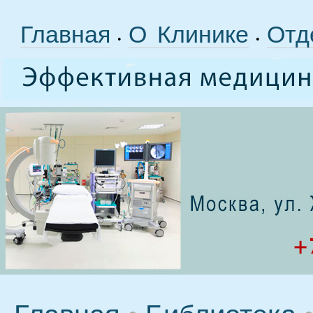
Главная
О Клинике
Отд
•
•