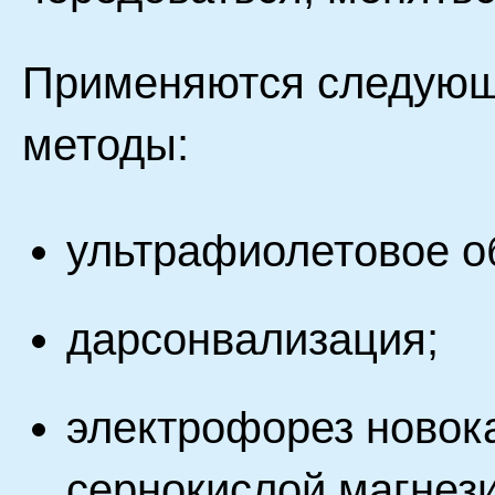
Применяются следующ
методы:
ультрафиолетовое о
дарсонвализация;
электрофорез новок
сернокислой магнези