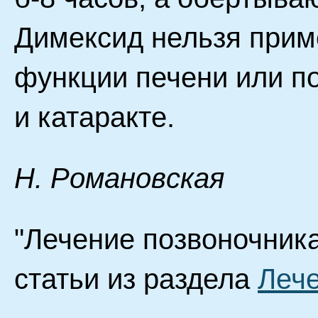
Димексид нельзя прим
функции печени или по
и катаракте.
H. Poмaнoвcкaя
"Лечение позвоночника
статьи из раздела
Лече