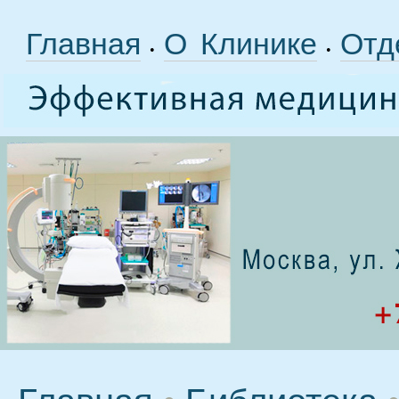
Главная
О Клинике
Отд
•
•