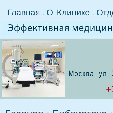
Главная
О Клинике
Отд
•
•