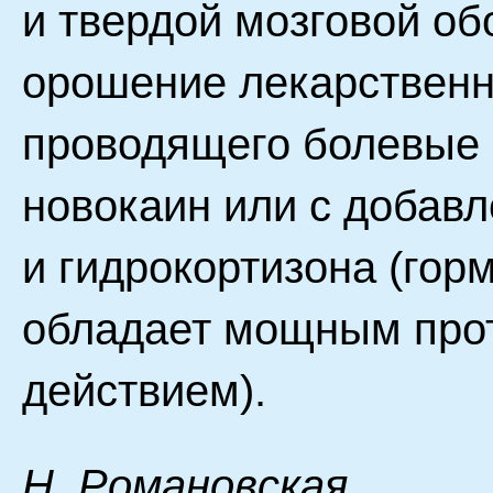
и твердой мозговой об
орошение лекарствен
проводящего болевые 
новокаин или с добав
и гидрокортизона (гор
обладает мощным про
действием).
H. Poмaнoвcкaя