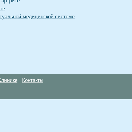
 артрите
те
туальной медицинской системе
Клинике
Контакты
анице, носят информационный характер и не являются публичной
х рекомендаций. ООО «ТН-Клиника» не несёт ответственности за в
 информации, размещенной на данной странице.