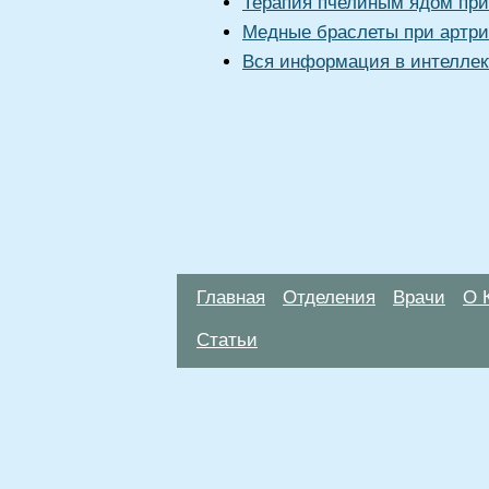
Терапия пчелиным ядом при
Медные браслеты при артри
Вся информация в интеллек
Главная
Отделения
Врачи
О 
Статьи
Материалы, размещенные на данной стр
использовать их в качестве медицински
возникшие в результате использования