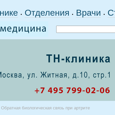
нике
Отделения
Врачи
С
•
•
•
Обратная биологическая связь при артрите