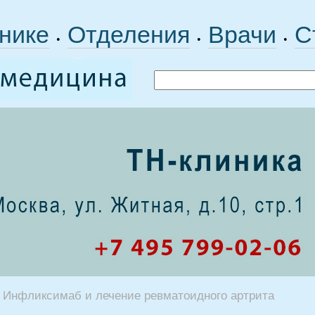
нике
Отделения
Врачи
С
•
•
•
Инфликсимаб и лечение ревматоидного артрита