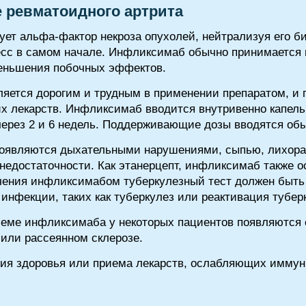
 ревматоидного артрита
ет альфа-фактор некроза опухолей, нейтрализуя его би
сс в самом начале. Инфликсимаб обычно принимается 
еньшения побочных эффектов.
ляется дорогим и трудным в применении препаратом, и 
х лекарств. Инфликсимаб вводится внутривенно капельно
ерез 2 и 6 недель. Поддерживающие дозы вводятся обы
оявляются дыхательными нарушениями, сыпью, лихорад
недостаточности. Как этанерцепт, инфликсимаб также 
ения инфликсимабом туберкулезный тест должен быть о
инфекции, таких как туберкулез или реактивация тубер
иеме инфликсимаба у некоторых пациентов появляютс
 или рассеянном склерозе.
ния здоровья или приема лекарств, ослабляющих иммун