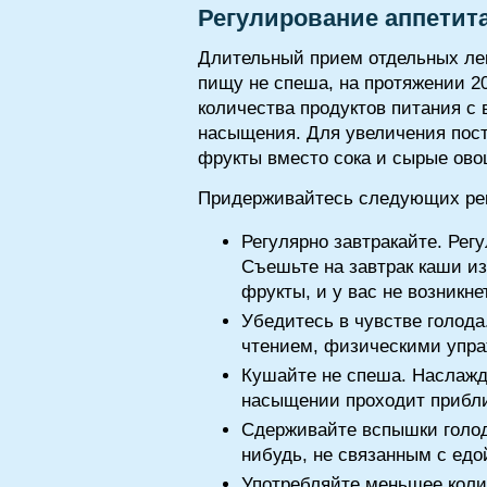
Регулирование аппетит
Длительный прием отдельных лек
пищу не спеша, на протяжении 2
количества продуктов питания с
насыщения. Для увеличения пост
фрукты вместо сока и сырые ов
Придерживайтесь следующих рек
Регулярно завтракайте. Рег
Съешьте на завтрак каши из
фрукты, и у вас не возникн
Убедитесь в чувстве голода
чтением, физическими упра
Кушайте не спеша. Наслажд
насыщении проходит приблиз
Сдерживайте вспышки голода
нибудь, не связанным с едой
Употребляйте меньшее коли