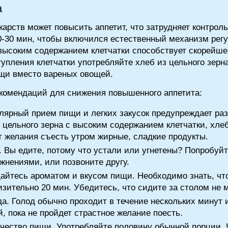
а
арств может повысить аппетит, что затрудняет контрол
0-30 мин, чтобы включился естественный механизм рег
 высоким содержанием клетчатки способствует скорейш
упления клетчатки употребляйте хлеб из цельного зерна
ощи вместо вареных овощей.
омендаций для снижения повышенного аппетита:
улярный прием пищи и легких закусок предупреждает раз
 цельного зерна с высоким содержанием клетчатки, хлеб
ет желания съесть утром жирные, сладкие продукты.
. Вы едите, потому что устали или угнетены? Попробуй
жнениями, или позвоните другу.
айтесь ароматом и вкусом пищи. Необходимо знать, что
ительно 20 мин. Убедитесь, что сидите за столом не м
. Голод обычно проходит в течение нескольких минут 
, пока не пройдет страстное желание поесть.
чество пищи. Употребляйте половину обычной порции. 