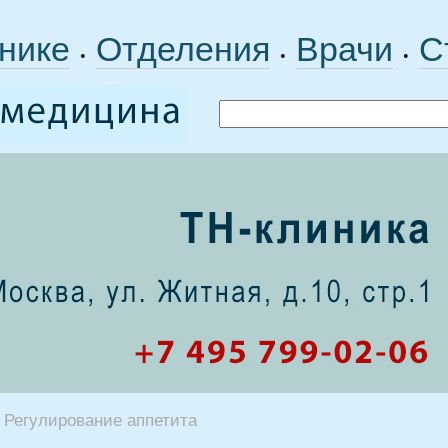
нике
Отделения
Врачи
С
•
•
•
Регулирование аппетита