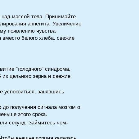
ь над массой тела. Принимайте
улирования аппетита. Увеличение
ему появлению чувства
 вместо белого хлеба, свежие
витие "голодного" синдрома.
 из цельного зерна и свежие
те успокоиться, занявшись
 до получения сигнала мозгом о
еньше этого срока.
или секунд. Займитесь чем-
Чтобы внешне порция казалась