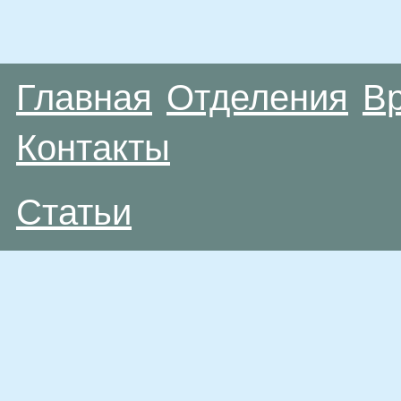
Главная
Отделения
В
Контакты
Статьи
Материалы, размещенные на данной странице
публичной офертой. Посетители сайта не дол
рекомендаций. ООО «ТН-Клиника» не несёт о
возникшие в результате использования инфо