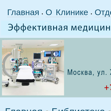
Главная
О Клинике
Отд
•
•